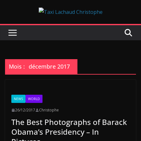
Passer
au
contenu
Mois :
décembre 2017
NEWS
WORLD
26/12/2017
Christophe
The Best Photographs of Barack
Obama’s Presidency – In