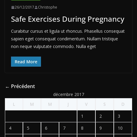
26/12/2017
Christophe
Safe Exercises During Pregnancy
Curabitur cursus et ligula ut rhoncus. Phasellus consequat
sapien eget consequat condimentum. Nullam tristique
non neque vulputate commodo. Nulla eget
Read More
← Précédent
décembre 2017
L
M
M
J
V
S
D
1
2
3
4
5
6
7
8
9
10