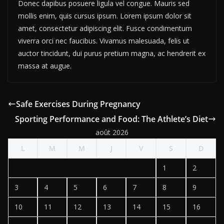
Donec dapibus posuere ligula vel congue. Mauris sed
mollis enim, quis cursus ipsum. Lorem ipsum dolor sit
amet, consectetur adipiscing elit. Fusce condimentum
viverra orci nec faucibus. Vivamus malesuada, felis ut
auctor tincidunt, dui purus pretium magna, ac hendrerit ex
massa at augue.
Safe Exercises During Pregnancy
Sporting Performance and Food: The Athlete’s Diet
août 2026
L
M
M
J
V
S
D
1
2
3
4
5
6
7
8
9
10
11
12
13
14
15
16