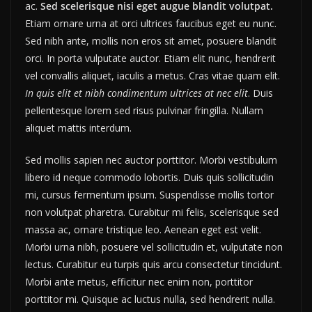
ac.
Sed scelerisque nisi eget augue blandit volutpat.
Etiam ornare urna at orci ultrices faucibus eget eu nunc.
Sed nibh ante, mollis non eros sit amet, posuere blandit
orci. In porta vulputate auctor. Etiam elit nunc, hendrerit
vel convallis aliquet, iaculis a metus. Cras vitae quam elit.
In quis elit et nibh condimentum ultrices at nec elit
. Duis
pellentesque lorem sed risus pulvinar fringilla. Nullam
aliquet mattis interdum.
Sed mollis sapien nec auctor porttitor. Morbi vestibulum
libero id neque commodo lobortis. Duis quis sollicitudin
mi, cursus fermentum ipsum. Suspendisse mollis tortor
non volutpat pharetra. Curabitur mi felis, scelerisque sed
massa ac, ornare tristique leo. Aenean eget est velit.
Morbi urna nibh, posuere vel sollicitudin et, vulputate non
lectus. Curabitur eu turpis quis arcu consectetur tincidunt.
Morbi ante metus, efficitur nec enim non, porttitor
porttitor mi. Quisque ac luctus nulla, sed hendrerit nulla.