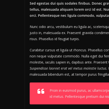
Sed egestas dui quis sodales finibus. Donec gr
tellus, malesuada aliquam lorem orci id est. Nu
orci. Pellentesque nec ligula commodo, vulputa
Nunc odio arcu, vestibulum eu ligula ac, scelerisq
justo in, malesuada ex. Praesent gravida condiment
risus. Phasellus id feugiat turpis.
Curabitur cursus et ligula ut rhoncus. Phasellus
non neque vulputate commodo. Nulla eget dui ferm
molestie, iaculis sapien in, dapibus ante. Praesent t
Suspendisse laoreet erat vel metus molestie luctus.
D
malesuada bibendum est, at tempor purus fringilla
Proin in euismod purus, ac ullamcor
id metus. Pellentesque pretium dui nis