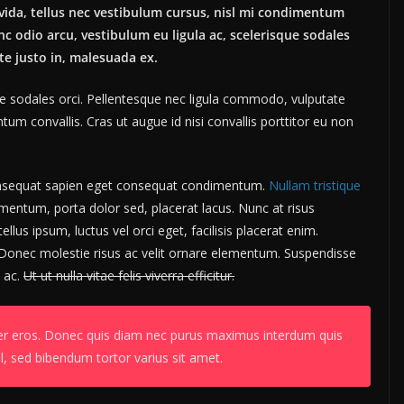
avida, tellus nec vestibulum cursus, nisl mi condimentum
nc odio arcu, vestibulum eu ligula ac, scelerisque sodales
te justo in, malesuada ex.
ue sodales orci. Pellentesque nec ligula commodo, vulputate
um convallis. Cras ut augue id nisi convallis porttitor eu non
 consequat sapien eget consequat condimentum.
Nullam tristique
entum, porta dolor sed, placerat lacus. Nunc at risus
ellus ipsum, luctus vel orci eget, facilisis placerat enim.
onec molestie risus ac velit ornare elementum. Suspendisse
 ac.
Ut ut nulla vitae felis viverra efficitur.
per eros. Donec quis diam nec purus maximus interdum quis
l, sed bibendum tortor varius sit amet.