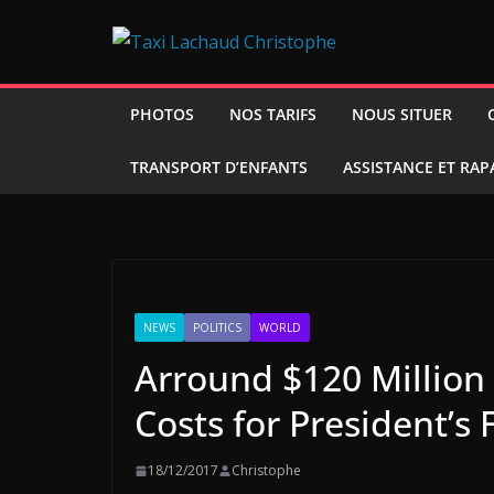
Passer
au
contenu
PHOTOS
NOS TARIFS
NOUS SITUER
TRANSPORT D’ENFANTS
ASSISTANCE ET RA
NEWS
POLITICS
WORLD
Arround $120 Million 
Costs for President’s 
18/12/2017
Christophe