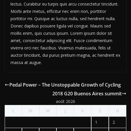
lectus. Curabitur eu turpis quis arcu consectetur tincidunt.
Morbi ante metus, efficitur nec enim non, porttitor
porttitor mi. Quisque ac luctus nulla, sed hendrerit nulla.
Donec dapibus posuere ligula vel congue. Mauris sed
mollis enim, quis cursus ipsum. Lorem ipsum dolor sit
amet, consectetur adipiscing elit. Fusce condimentum
viverra orci nec faucibus. Vivamus malesuada, felis ut
auctor tincidunt, dui purus pretium magna, ac hendrerit ex
massa at augue.
Pedal Power – The Unstoppable Growth of Cycling
2018 G20 Buenos Aires summit
août 2026
L
M
M
J
V
S
D
1
2