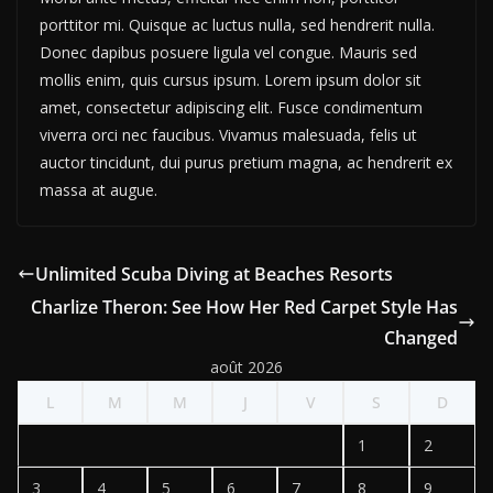
porttitor mi. Quisque ac luctus nulla, sed hendrerit nulla.
Donec dapibus posuere ligula vel congue. Mauris sed
mollis enim, quis cursus ipsum. Lorem ipsum dolor sit
amet, consectetur adipiscing elit. Fusce condimentum
viverra orci nec faucibus. Vivamus malesuada, felis ut
auctor tincidunt, dui purus pretium magna, ac hendrerit ex
massa at augue.
Unlimited Scuba Diving at Beaches Resorts
Charlize Theron: See How Her Red Carpet Style Has
Changed
août 2026
L
M
M
J
V
S
D
1
2
3
4
5
6
7
8
9