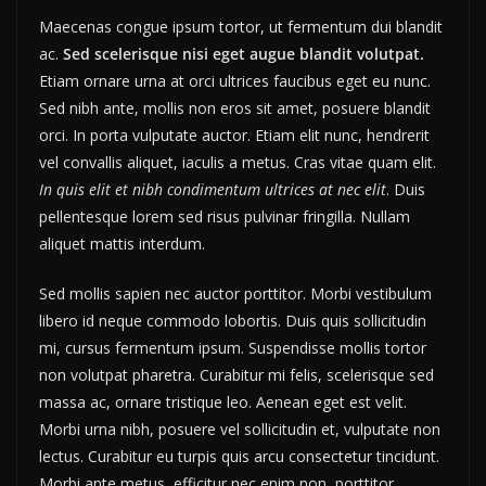
Maecenas congue ipsum tortor, ut fermentum dui blandit
ac.
Sed scelerisque nisi eget augue blandit volutpat.
Etiam ornare urna at orci ultrices faucibus eget eu nunc.
Sed nibh ante, mollis non eros sit amet, posuere blandit
orci. In porta vulputate auctor. Etiam elit nunc, hendrerit
vel convallis aliquet, iaculis a metus. Cras vitae quam elit.
In quis elit et nibh condimentum ultrices at nec elit
. Duis
pellentesque lorem sed risus pulvinar fringilla. Nullam
aliquet mattis interdum.
Sed mollis sapien nec auctor porttitor. Morbi vestibulum
libero id neque commodo lobortis. Duis quis sollicitudin
mi, cursus fermentum ipsum. Suspendisse mollis tortor
non volutpat pharetra. Curabitur mi felis, scelerisque sed
massa ac, ornare tristique leo. Aenean eget est velit.
Morbi urna nibh, posuere vel sollicitudin et, vulputate non
lectus. Curabitur eu turpis quis arcu consectetur tincidunt.
Morbi ante metus, efficitur nec enim non, porttitor